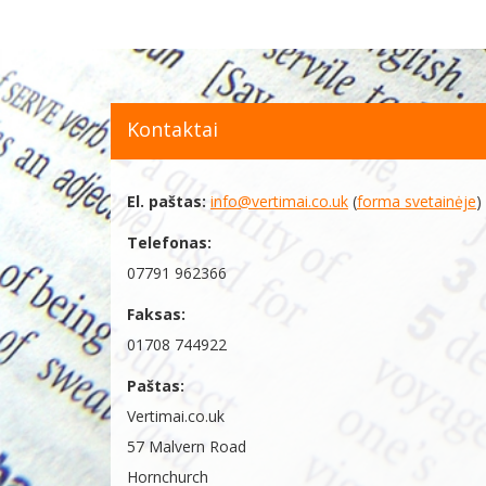
Kontaktai
El. paštas:
info@vertimai.co.uk
(
forma svetainėje
)
Telefonas:
07791 962366
Faksas:
01708 744922
Paštas:
Vertimai.co.uk
57 Malvern Road
Hornchurch