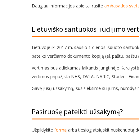
Daugiau informacijos apie tai rasite
ambasados sveta
Lietuviško santuokos liudijimo ver
Lietuvoje iki 2017 m. sausio 1 dienos išduoto santuoko
pateikti verčiamo dokumento kopiją (el. paštu, paštu 
Vertimas bus atliekamas laikantis Jungtinėje Karalystė
vertimus pripažįsta NHS, DVLA, NARIC, Student Finance,
Gavę jūsų užsakymą, susisieksime su jums, nurodysim
Pasiruošę pateikti užsakymą?
Užpildykite
formą
arba tiesiog atsiųskit nuskenuotą 