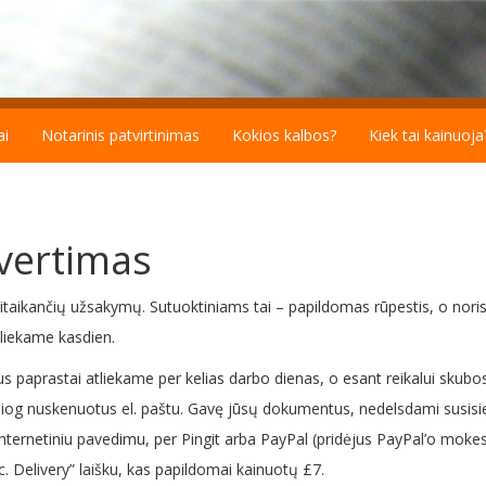
ai
Notarinis patvirtinimas
Kokios kalbos?
Kiek tai kainuoja
 vertimas
itaikančių užsakymų. Sutuoktiniams tai – papildomas rūpestis, o norisi
liekame kasdien.
s paprastai atliekame per kelias darbo dienas, o esant reikalui skubos 
iesiog nuskenuotus el. paštu. Gavę jūsų dokumentus, nedelsdami susisi
ernetiniu pavedimu, per Pingit arba PayPal (pridėjus PayPal’o mokes
c. Delivery” laišku, kas papildomai kainuotų £7.