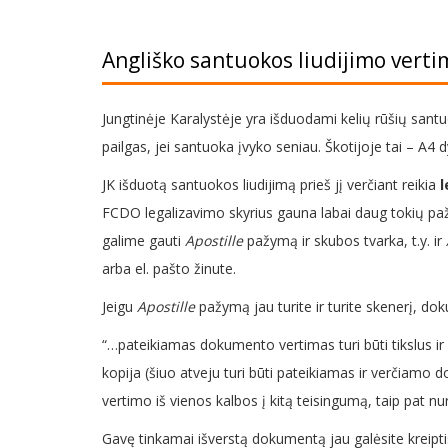
Angliško santuokos liudijimo verti
Jungtinėje Karalystėje yra išduodami kelių rūšių santu
pailgas, jei santuoka įvyko seniau. Škotijoje tai – A4
JK išduotą santuokos liudijimą prieš jį verčiant reikia
l
FCDO legalizavimo skyrius gauna labai daug tokių pa
galime gauti
Apostille
pažymą ir skubos tvarka, t.y. ir
arba el. pašto žinute.
Jeigu
Apostille
pažymą jau turite ir turite skenerį, do
“…pateikiamas dokumento vertimas turi būti tikslus ir 
kopija (šiuo atveju turi būti pateikiamas ir verčia
vertimo iš vienos kalbos į kitą teisingumą, taip pat nu
Gavę tinkamai išverstą dokumentą jau galėsite kreipti