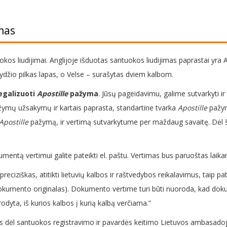
mas
okos liudijimai. Anglijoje išduotas santuokos liudijimas paprastai yra
 dydžio pilkas lapas, o Velse – surašytas dviem kalbom.
egalizuoti
Apostille
pažyma
. Jūsų pageidavimu, galime sutvarkyti ir 
žymų užsakymų ir kartais paprasta, standartine tvarka
Apostille
pažym
Apostille
pažymą, ir vertimą sutvarkytume per maždaug savaitę. Dėl š
kumentą vertimui galite pateikti el. paštu. Vertimas bus paruoštas laik
preciziškas, atitikti lietuvių kalbos ir raštvedybos reikalavimus, taip 
mo dokumento originalas). Dokumento vertime turi būti nuoroda, kad d
rodyta, iš kurios kalbos į kurią kalbą verčiama.”
s dėl santuokos registravimo ir pavardės keitimo Lietuvos ambasadoje 