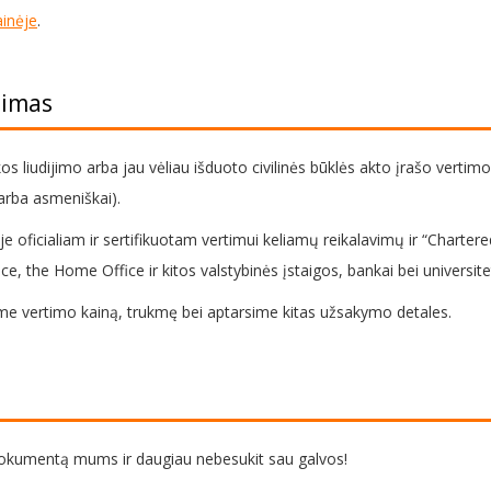
inėje
.
timas
s liudijimo arba jau vėliau išduoto civilinės būklės akto įrašo vertimo
arba asmeniškai).
je oficialiam ir sertifikuotam vertimui keliamų reikalavimų ir “Charter
 the Home Office ir kitos valstybinės įstaigos, bankai bei universitet
e vertimo kainą, trukmę bei aptarsime kitas užsakymo detales.
dokumentą mums ir daugiau nebesukit sau galvos!