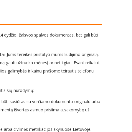
 A4 dydžio, žalsvos spalvos dokumentas, bet gali būti
tai. Jums tereikės pristatyti mums liudijimo originalą.
ą gauti užtrunka mėnesį ar net ilgiau. Esant reikalui,
ios galimybės ir kainų prašome teirautis telefonu
antis šių nurodymų:
pat būti susiūtas su verčiamo dokumento originalu arba
okumentą išvertęs asmuo prisiima atsakomybę už
arba civilinės metrikacijos skyriuose Lietuvoje.