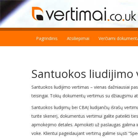
Pagrindinis
Atsiliepimai
Verčiami dokument
Santuokos liudijimo
Santuokos liudijimo vertimas – vienas dažniausiai pas
teisingai. Tokių dokumentų vertimus su džiaugsmu at
Santuokos liudijimų bei CBAĮ liudijančių išrašų vertimu
turite skenerį, dokumentus vertimui galite pateikti t
apmokėjimo detales. Apmokėti už paslaugas galima int
voke. Klientui pageidaujant vertimą galime siųsti “Spe