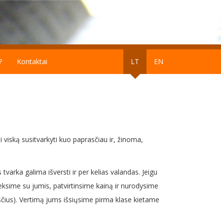
?
Kontaktai
LT
EN
 viską susitvarkyti kuo paprasčiau ir, žinoma,
tvarka galima išversti ir per kelias valandas. Jeigu
eksime su jumis, patvirtinsime kainą ir nurodysime
čius). Vertimą jums išsiųsime pirma klase kietame