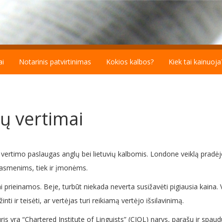
ai
Notarinis patvirtinimas
Kokios kalbos?
Kiek tai kainuoja
bų vertimai
kas vertimo paslaugas anglų bei lietuvių kalbomis. Londone veiklą prad
 asmenims, tiek ir įmonėms.
krai prieinamos. Beje, turbūt niekada neverta susižavėti pigiausia kaina
ti ir teisėti, ar vertėjas turi reikiamą vertėjo išsilavinimą.
kuris yra “Chartered Institute of Linguists” (CIOL) narys, parašu ir spa