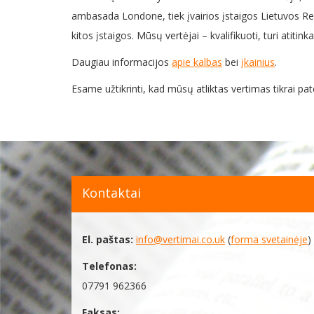
ambasada Londone, tiek įvairios įstaigos Lietuvos Resp
kitos įstaigos. Mūsų vertėjai – kvalifikuoti, turi atiti
Daugiau informacijos
apie kalbas
bei
įkainius
.
Esame užtikrinti, kad mūsų atliktas vertimas tikrai pate
Kontaktai
El. paštas:
info@vertimai.co.uk
(
forma svetainėje
)
Telefonas:
07791 962366
Faksas: