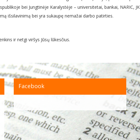
ublikoje bei Jungtinėje Karalystėje – universitetai, bankai, NARIC, JK
nkamą išsilavinimą bei yra sukaupę nemažai darbo patirties.
nkins ir netgi viršys Jūsų lūkesčius.
Facebook