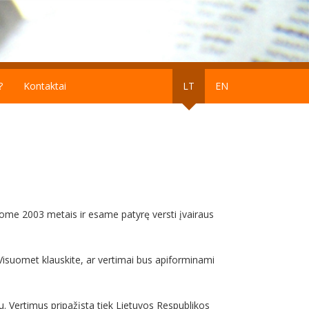
?
Kontaktai
LT
EN
ėjome 2003 metais ir esame patyrę versti įvairaus
. Visuomet klauskite, ar vertimai bus apiforminami
udu. Vertimus pripažįsta tiek Lietuvos Respublikos