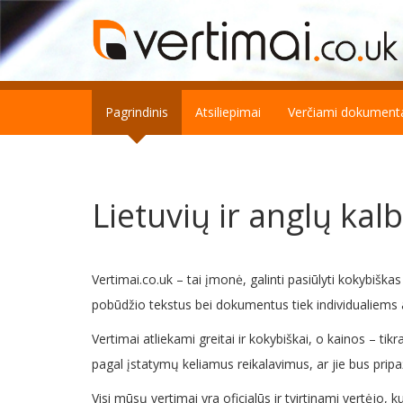
Pagrindinis
Atsiliepimai
Verčiami dokument
Lietuvių ir anglų kal
Vertimai.co.uk – tai įmonė, galinti pasiūlyti kokybiš
pobūdžio tekstus bei dokumentus tiek individualiems
Vertimai atliekami greitai ir kokybiškai, o kainos – ti
pagal įstatymų keliamus reikalavimus, ar jie bus pripažin
Visi mūsų vertimai yra oficialūs ir tvirtinami vertėjo, 